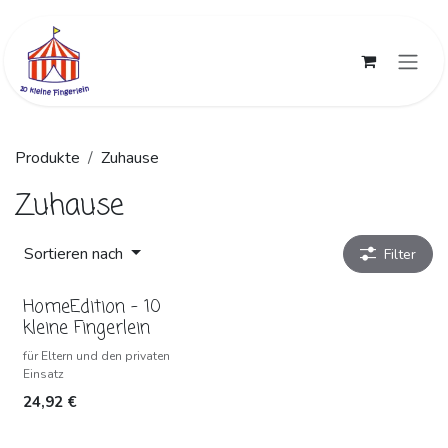
Zum Inhalt springen
Produkte
Zuhause
Zuhause
Sortieren nach
Filter
HomeEdition - 10
kleine Fingerlein
für Eltern und den privaten
Einsatz
24,92
€